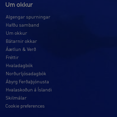
Um okkur
Algengar spurningar
Hafðu samband
Um okkur
Bátarnir okkar
Áætlun & Verð
Fréttir
Hvaladagbók
Norðurljósadagbók
Ábyrg Ferðaþjónusta
Hvalaskoðun á Íslandi
Skilmálar
Cookie preferences