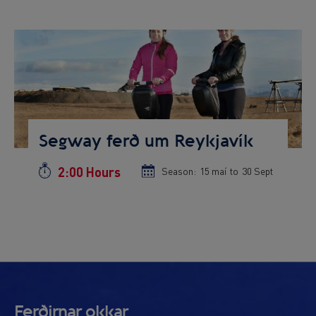
start
end
date
date
Preview
Image
Segway ferð um Reykjavík
2:00 Hours
Duration
Season:
Season
15 maí
to
Season
30 Sept
start
end
date
date
Ferðirnar okkar