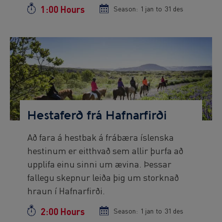
1:00 Hours
Duration
Season:
Season
1 jan
to
Season
31 des
start
end
date
date
Preview
Image
Hestaferð frá Hafnarfirði
Að fara á hestbak á frábæra íslenska
Preview
hestinum er eitthvað sem allir þurfa að
text
upplifa einu sinni um ævina. Þessar
fallegu skepnur leiða þig um storknað
hraun í Hafnarfirði.
2:00 Hours
Duration
Season:
Season
1 jan
to
Season
31 des