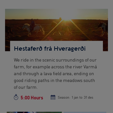
start
end
date
date
Preview
Image
Hestaferð frá Hveragerði
We ride in the scenic surroundings of our
Preview
farm, for example across the river Varmá
text
and through a lava field area, ending on
good riding paths in the meadows south
of our farm.
5:00 Hours
Duration
Season:
Season
1 jan
to
Season
31 des
start
end
date
date