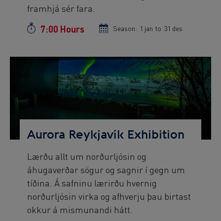
framhjá sér fara.
7:00 Hours
Duration
Season:
Season
1 jan
to
Season
31 des
start
end
date
date
Preview
Image
Aurora Reykjavík Exhibition
Lærðu allt um norðurljósin og
Preview
áhugaverðar sögur og sagnir í gegn um
text
tíðina. Á safninu lærirðu hvernig
norðurljósin virka og afhverju þau birtast
okkur á mismunandi hátt.