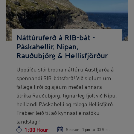
Image
Náttúruferð á RIB-bát -
Páskahellir, Nípan,
Rauðubjörg & Hellisfjörður
Preview
Upplifðu stórbrotna náttúru Austfjarða á
text
spennandi RIB-bátsferð! Við siglum um
fallega firði og sjáum meðal annars
litríka Rauðubjörg, tignarleg fjöll við Nípu,
heillandi Páskahelli og rólega Hellisfjörð.
Frábær leið til að kynnast einstöku
landslagi!
1:00 Hour
Duration
Season:
Season
1 jún
to
Season
30 Sept