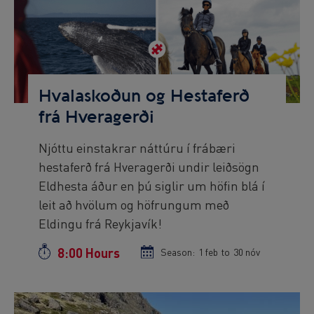
Image
Hvalaskoðun og Hestaferð
frá Hveragerði
Njóttu einstakrar náttúru í frábæri
Preview
hestaferð frá Hveragerði undir leiðsögn
text
Eldhesta áður en þú siglir um höfin blá í
leit að hvölum og höfrungum með
Eldingu frá Reykjavík!
8:00 Hours
Duration
Season:
Season
1 feb
to
Season
30 nóv
start
end
date
date
Preview