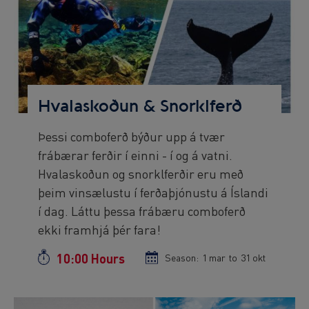
Preview
Image
Hvalaskoðun & Snorklferð
Þessi comboferð býður upp á tvær
Preview
frábærar ferðir í einni - í og á vatni.
text
Hvalaskoðun og snorklferðir eru með
þeim vinsælustu í ferðaþjónustu á Íslandi
í dag. Láttu þessa frábæru comboferð
ekki framhjá þér fara!
10:00 Hours
Duration
Season:
Season
1 mar
to
Season
31 okt
start
end
date
date
Preview