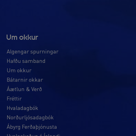
Um okkur
Algengar spurningar
Hafðu samband
Um okkur
Bátarnir okkar
Áætlun & Verð
Fréttir
Hvaladagbók
Norðurljósadagbók
Ábyrg Ferðaþjónusta
Hvalaskoðun á Íslandi