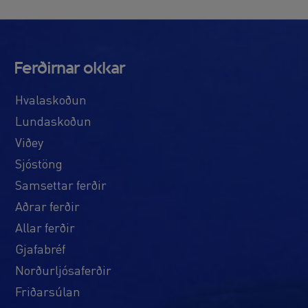
Ferðirnar okkar
Hvalaskoðun
Lundaskoðun
Viðey
Sjóstöng
Samsettar ferðir
Aðrar ferðir
Allar ferðir
Gjafabréf
Norðurljósaferðir
Friðarsúlan