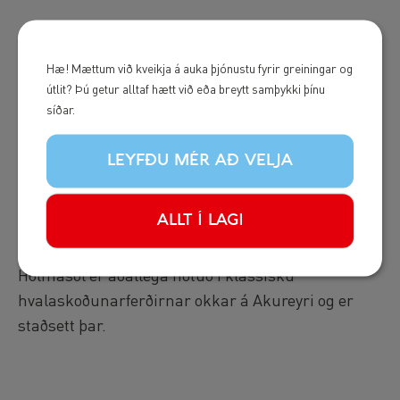
Ítarlegri Upplýsingar
Hæ! Mættum við kveikja á auka þjónustu fyrir greiningar og
útlit? Þú getur alltaf hætt við eða breytt samþykki þínu
síðar.
Hólmasól (tvíbytna) er frábær hvalaskoðunarbátur
með nokkrum útsýnispöllum og sérhönnuðum
LEYFÐU MÉR AÐ VELJA
útsýnispöllum að framan. Hólmasól er einnig
útbúin stórum borðsölum, innanhús kaffiteríu og
ALLT Í LAGI
nokkrum salernum. Báturinn er vel hannaður
fyrir sérferðir og veislusiglingar fyrir stærri hópa.
Hólmasól er aðallega notuð í klassísku
hvalaskoðunarferðirnar okkar á Akureyri og er
staðsett þar.