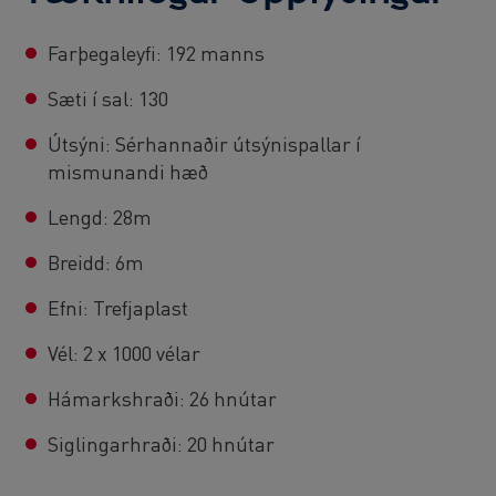
Farþegaleyfi: 192 manns
Sæti í sal: 130
Útsýni: Sérhannaðir útsýnispallar í
mismunandi hæð
Lengd: 28m
Breidd: 6m
Efni: Trefjaplast
Vél: 2 x 1000 vélar
Hámarkshraði: 26 hnútar
Siglingarhraði: 20 hnútar