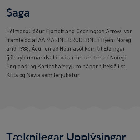
Reykjavík Premium Puffin Watching
Saga
Departure at
13:00 -
CONFIRMED
Reykjavík Premium Puffin Watching
Departure at
16:00 -
CONFIRMED
Hólmasól (áður Fjørtoft and Codrington Arrow) var
Viðey Ferry from Skarfabakki
framleidd af AA MARINE BRODERNE í Hyen, Noregi
All departures -
CONFIRMED
árið 1988. Áður en að Hólmasól kom til Eldingar
Viðey Ferry from the Old Harbour
fjölskyldunnar dvaldi báturinn um tíma í Noregi,
All departures -
CONFIRMED
Englandi og Karíbahafseyjum nánar tiltekið í st.
Reykjavík Sea Angling Gourmet
Kitts og Nevis sem ferjubátur.
Departure at
09:00 -
CONFIRMED
Reykjavík Sea Angling Gourmet
Departure at
13:00 -
CONFIRMED
Reykjavík Sea Angling Gourmet
Departure at
17:00 -
CONFIRMED
Tæknilegar Upplýsingar