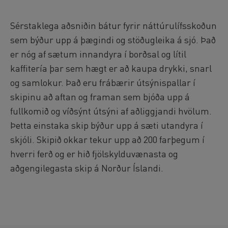
Sérstaklega aðsniðin bátur fyrir náttúrulífsskoðun
sem býður upp á þægindi og stöðugleika á sjó. Það
er nóg af sætum innandyra í borðsal og lítil
kaffitería þar sem hægt er að kaupa drykki, snarl
og samlokur. Það eru frábærir útsýnispallar í
skipinu að aftan og framan sem bjóða upp á
fullkomið og víðsýnt útsýni af aðliggjandi hvölum.
Þetta einstaka skip býður upp á sæti utandyra í
skjóli. Skipið okkar tekur upp að 200 farþegum í
hverri ferð og er hið fjölskylduvænasta og
aðgengilegasta skip á Norður Íslandi.