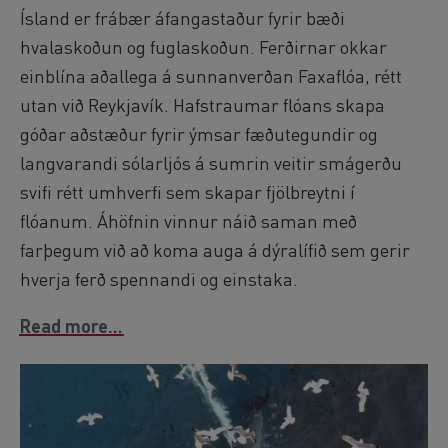
Ísland er frábær áfangastaður fyrir bæði
hvalaskoðun og fuglaskoðun. Ferðirnar okkar
einblína aðallega á sunnanverðan Faxaflóa, rétt
utan við Reykjavík. Hafstraumar flóans skapa
góðar aðstæður fyrir ýmsar fæðutegundir og
langvarandi sólarljós á sumrin veitir smágerðu
svifi rétt umhverfi sem skapar fjölbreytni í
flóanum. Áhöfnin vinnur náið saman með
farþegum við að koma auga á dýralífið sem gerir
hverja ferð spennandi og einstaka.
Read more...
Image