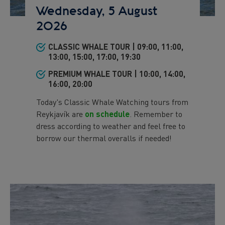
Wednesday, 5 August
2026
CLASSIC WHALE TOUR | 09:00, 11:00,
Preview
13:00, 15:00, 17:00, 19:30
text
PREMIUM WHALE TOUR | 10:00, 14:00,
16:00, 20:00
Today's Classic Whale Watching tours from
Reykjavík are
on schedule
. Remember to
dress according to weather and feel free to
borrow our thermal overalls if needed!
Preview
Image
Image