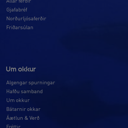
Allar ferðir
Gjafabréf
Norðurljósaferðir
Friðarsúlan
Um okkur
Algengar spurningar
Hafðu samband
Um okkur
Bátarnir okkar
Áætlun & Verð
Fréttir