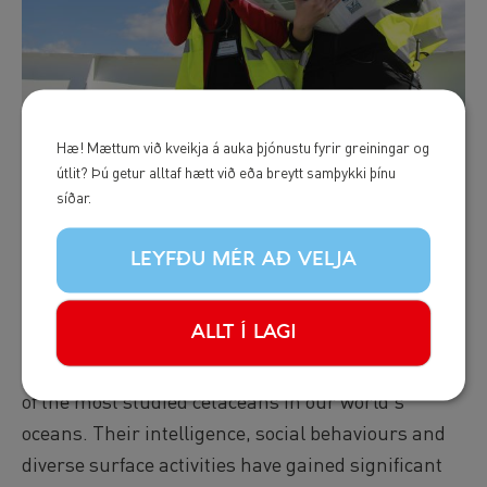
Hæ! Mættum við kveikja á auka þjónustu fyrir greiningar og
útlit? Þú getur alltaf hætt við eða breytt samþykki þínu
síðar.
Humpback Whale
LEYFÐU MÉR AÐ VELJA
Surface Behaviours
ALLT Í LAGI
Humpback whales have for long captivated
humans due to their complexity, making them one
of the most studied cetaceans in our world's
oceans. Their intelligence, social behaviours and
diverse surface activities have gained significant