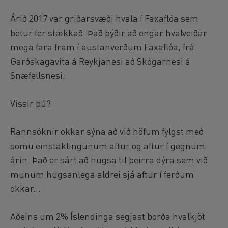
Árið 2017 var griðarsvæði hvala í Faxaflóa sem
betur fer stækkað. Það þýðir að engar hvalveiðar
mega fara fram í austanverðum Faxaflóa, frá
Garðskagavita á Reykjanesi að Skógarnesi á
Snæfellsnesi.
Vissir þú?
Rannsóknir okkar sýna að við höfum fylgst með
sömu einstaklingunum aftur og aftur í gegnum
árin. Það er sárt að hugsa til þeirra dýra sem við
munum hugsanlega aldrei sjá aftur í ferðum
okkar...
Aðeins um 2% Íslendinga segjast borða hvalkjöt