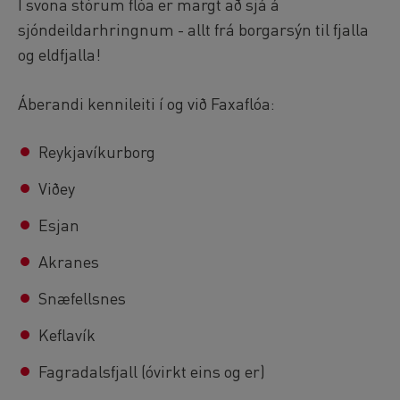
Í svona stórum flóa er margt að sjá á
sjóndeildarhringnum - allt frá borgarsýn til fjalla
og eldfjalla!
Áberandi kennileiti í og við Faxaflóa:
Reykjavíkurborg
Viðey
Esjan
Akranes
Snæfellsnes
Keflavík
Fagradalsfjall (óvirkt eins og er)