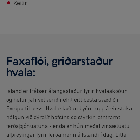
Keilir
Faxaflói, griðarstaður
hvala:
Ísland er frábær áfangastaður fyrir hvalaskoðun
og hefur jafnvel verið nefnt eitt besta svæðið í
Evrópu til þess. Hvalaskoðun býður upp á einstaka
nálgun við dýralíf hafsins og styrkir jafnframt
ferðaþjónustuna - enda er hún meðal vinsælustu
afþreyingar fyrir ferðamenn á Íslandi í dag. Litla