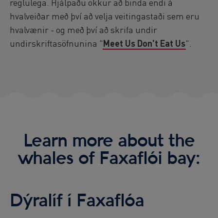
reglulega. Hjálpaðu okkur að binda endi á
hvalveiðar með því að velja veitingastaði sem eru
hvalvænir - og með því að skrifa undir
undirskriftasöfnunina "
Meet Us Don't Eat Us
".
Learn more about the
whales of Faxaflói bay:
Dýralíf í Faxaflóa