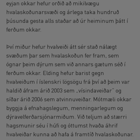
eyjan okkar hefur orðið að mikilvægu
hvalaskoðunarsvæði og árlega taka hundruð
þúsunda gesta alls staðar að úr heiminum þátt í
ferðum okkar.
Því miður hefur hvalveiði átt sér stað nálægt
svæðum þar sem hvalaskoðun fer fram, sem
ógnar þeim dýrum sem við annars gætum séð í
ferðum okkar. Elding hefur barist gegn
hvalveiðum í íslenskri lögsögu frá því að þeim var
haldið áfram árið 2003 sem „vísindaveiðar“ og
síðar árið 2006 sem atvinnuveiðar. Mótmæli okkar
byggja á efnahagslegum, menningarlegum og
dýravelferðarsjónarmiðum. Við teljum að stærri
hagsmunir séu í húfi og óttumst hvaða áhrif
hvalveiðar kunna að hafa á framtíð hvalaskoðunar.