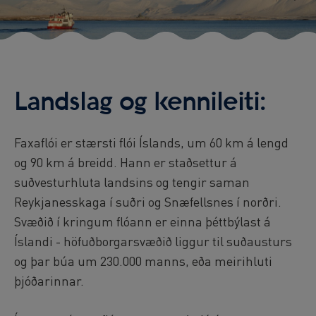
Landslag og kennileiti:
Faxaflói er stærsti flói Íslands, um 60 km á lengd
og 90 km á breidd. Hann er staðsettur á
suðvesturhluta landsins og tengir saman
Reykjanesskaga í suðri og Snæfellsnes í norðri.
Svæðið í kringum flóann er einna þéttbýlast á
Íslandi - höfuðborgarsvæðið liggur til suðausturs
og þar búa um 230.000 manns, eða meirihluti
þjóðarinnar.