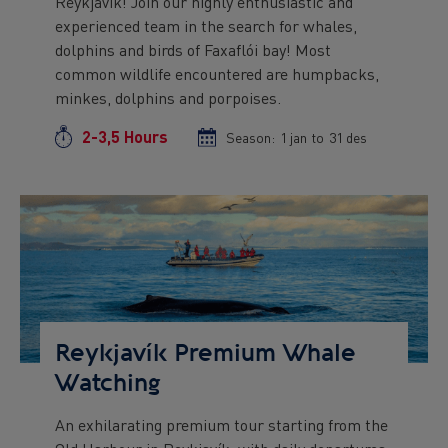
Reykjavík! Join our highly enthusiastic and
text
experienced team in the search for whales,
dolphins and birds of Faxaflói bay! Most
common wildlife encountered are humpbacks,
minkes, dolphins and porpoises.
2-3,5 Hours
Duration
Season:
Season
1 jan
to
Season
31 des
start
end
date
date
Preview
Image
Reykjavík Premium Whale
Watching
An exhilarating premium tour starting from the
Preview