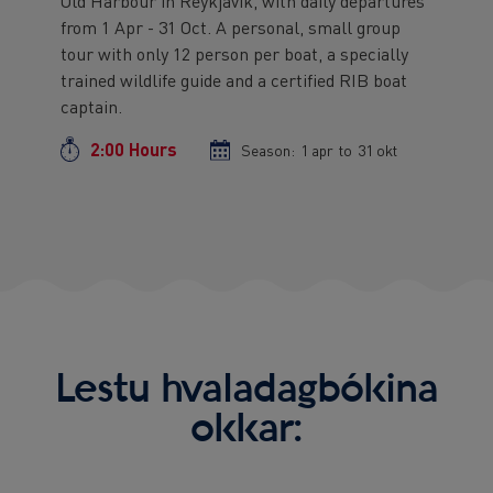
Old Harbour in Reykjavík, with daily departures
text
from 1 Apr - 31 Oct. A personal, small group
tour with only 12 person per boat, a specially
trained wildlife guide and a certified RIB boat
captain.
2:00 Hours
Duration
Season:
Season
1 apr
to
Season
31 okt
start
end
date
date
Lestu hvaladagbókina
okkar: