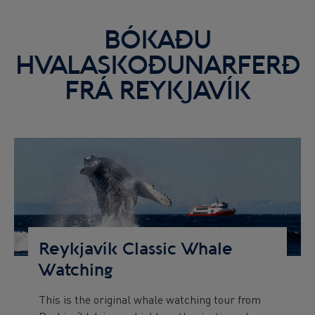
BÓKAÐU
HVALASKOÐUNARFERÐ
FRÁ REYKJAVÍK
Preview
Image
Reykjavík Classic Whale
Watching
This is the original whale watching tour from
Preview