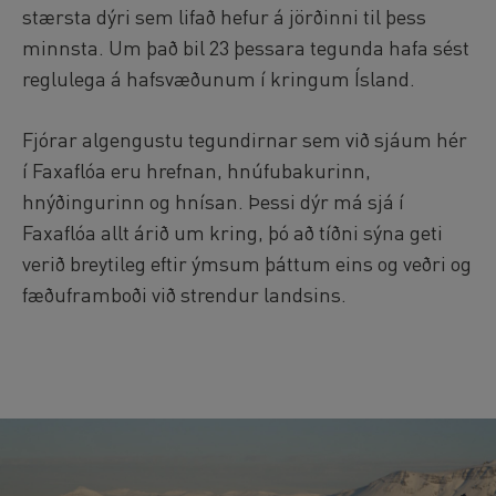
stærsta dýri sem lifað hefur á jörðinni til þess
Viðey Ferry from Skarfabakki
All departures -
PENDING
minnsta. Um það bil 23 þessara tegunda hafa sést
reglulega á hafsvæðunum í kringum Ísland.
Viðey Ferry from the Old Harbour
All departures -
PENDING
Reykjavík Sea Angling Gourmet
Fjórar algengustu tegundirnar sem við sjáum hér
Departure at
09:00 -
PENDING
í Faxaflóa eru hrefnan, hnúfubakurinn,
Reykjavík Sea Angling Gourmet
hnýðingurinn og hnísan. Þessi dýr má sjá í
Departure at
13:00 -
PENDING
Faxaflóa allt árið um kring, þó að tíðni sýna geti
Reykjavík Sea Angling Gourmet
verið breytileg eftir ýmsum þáttum eins og veðri og
Departure at
17:00 -
PENDING
fæðuframboði við strendur landsins.