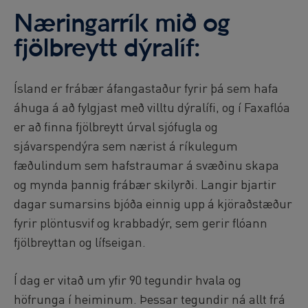
Reykjavík Classic Puffin Watching
Næringarrík mið og
Departure at
10:00 -
PENDING
fjölbreytt dýralíf:
Reykjavík Classic Puffin Watching
Departure at
12:00 -
PENDING
Reykjavík Classic Puffin Watching
Ísland er frábær áfangastaður fyrir þá sem hafa
Departure at
14:00 -
CONFIRMED
áhuga á að fylgjast með villtu dýralífi, og í Faxaflóa
Reykjavík Classic Puffin Watching
er að finna fjölbreytt úrval sjófugla og
Departure at
16:00 -
PENDING
sjávarspendýra sem nærist á ríkulegum
Reykjavík Classic Puffin Watching
Departure at
18:00 -
PENDING
fæðulindum sem hafstraumar á svæðinu skapa
og mynda þannig frábær skilyrði. Langir bjartir
Reykjavík Premium Puffin Watching
Departure at
09:00 -
PENDING
dagar sumarsins bjóða einnig upp á kjöraðstæður
Reykjavík Premium Puffin Watching
fyrir plöntusvif og krabbadýr, sem gerir flóann
Departure at
10:30 -
PENDING
fjölbreyttan og lífseigan.
Reykjavík Premium Puffin Watching
Departure at
13:00 -
PENDING
Í dag er vitað um yfir 90 tegundir hvala og
Reykjavík Premium Puffin Watching
höfrunga í heiminum. Þessar tegundir ná allt frá
Departure at
16:00 -
PENDING