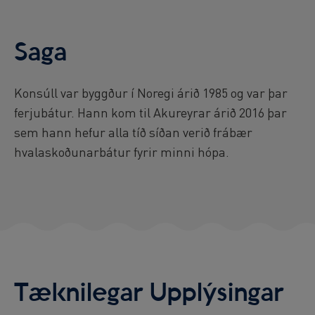
Reykjavík Premium Puffin Watching
Departure at
13:00 -
PENDING
Saga
Reykjavík Premium Puffin Watching
Departure at
16:00 -
PENDING
Viðey Ferry from Skarfabakki
Konsúll var byggður í Noregi árið 1985 og var þar
All departures -
PENDING
ferjubátur. Hann kom til Akureyrar árið 2016 þar
Viðey Ferry from the Old Harbour
sem hann hefur alla tíð síðan verið frábær
All departures -
PENDING
hvalaskoðunarbátur fyrir minni hópa.
Reykjavík Sea Angling Gourmet
Departure at
09:00 -
PENDING
Reykjavík Sea Angling Gourmet
Departure at
13:00 -
PENDING
Reykjavík Sea Angling Gourmet
Departure at
17:00 -
PENDING
Tæknilegar Upplýsingar