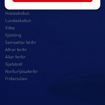
Ferðirnar okkar
Hvalaskoðun
Lundaskoðun
Viðey
Sjóstöng
Samsettar ferðir
Aðrar ferðir
Allar ferðir
Gjafabréf
Norðurljósaferðir
Friðarsúlan