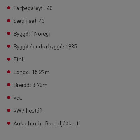
Farþegaleyfi: 48
Sæti í sal: 43
Byggð: í Noregi
Byggð / endurbyggð: 1985
Efni:
Lengd: 15.29m
Breidd: 3.70m
Vél:
kW / hestöfl:
Auka hlutir: Bar, hljóðkerfi