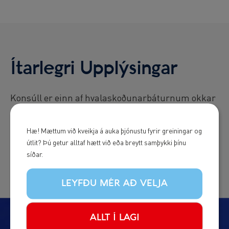
Ítarlegri Upplýsingar
Konsúll er einn af hvalaskoðunarbáturnum okkar
á Akureyri sem er mest notað fyrir smærri hópa.
Hann hentar fullkomlega sem útsýnisbátur með
Hæ! Mættum við kveikja á auka þjónustu fyrir greiningar og
nóg af plássi bæði innandyra og utan.
útlit? Þú getur alltaf hætt við eða breytt samþykki þínu
síðar.
LEYFÐU MÉR AÐ VELJA
ALLT Í LAGI