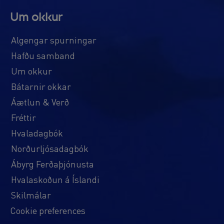
Um okkur
Algengar spurningar
Hafðu samband
Um okkur
Bátarnir okkar
Áætlun & Verð
Fréttir
Hvaladagbók
Norðurljósadagbók
Ábyrg Ferðaþjónusta
Hvalaskoðun á Íslandi
Skilmálar
Cookie preferences