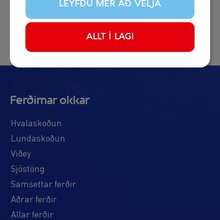
LEYFÐU MÉR AÐ VELJA
ALLT Í LAGI
Ferðirnar okkar
Hvalaskoðun
Lundaskoðun
Viðey
Sjóstöng
Samsettar ferðir
Aðrar ferðir
Allar ferðir