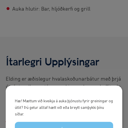
Auka hlutir: Bar, hljóðkerfi og grill
Ítarlegri Upplýsingar
Elding er æðislegur hvalaskoðunarbátur með þrjá
útsýnispalla og stórum sal innandyra og kaffiteríu.
Hún hentar vel í sérferðir fyrir stærri hópa, þá
Hæ! Mættum við kveikja á auka þjónustu fyrir greiningar og
sérstaklega fyrir sjóstangarferðir.
útlit? Þú getur alltaf hætt við eða breytt samþykki þínu
síðar.
Skoðaðu Eldingu í sýndarheimi.