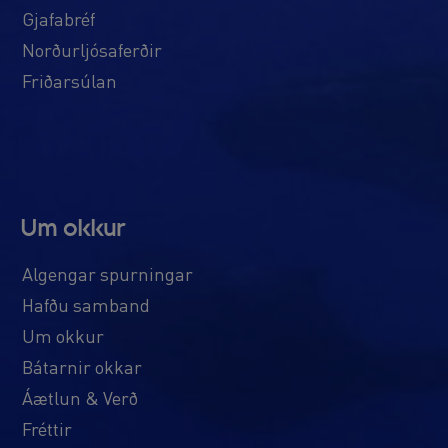
Gjafabréf
Norðurljósaferðir
Friðarsúlan
Um okkur
Algengar spurningar
Hafðu samband
Um okkur
Bátarnir okkar
Áætlun & Verð
Fréttir