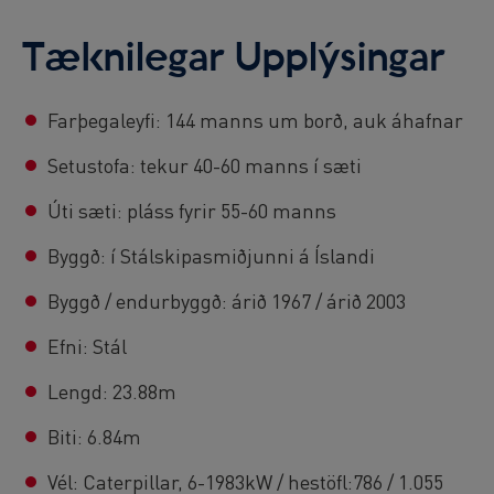
Tæknilegar Upplýsingar
Farþegaleyfi: 144 manns um borð, auk áhafnar
Setustofa: tekur 40-60 manns í sæti
Úti sæti: pláss fyrir 55-60 manns
Byggð: í Stálskipasmiðjunni á Íslandi
Byggð / endurbyggð: árið 1967 / árið 2003
Efni: Stál
Lengd: 23.88m
Biti: 6.84m
Vél: Caterpillar, 6-1983kW / hestöfl:786 / 1.055