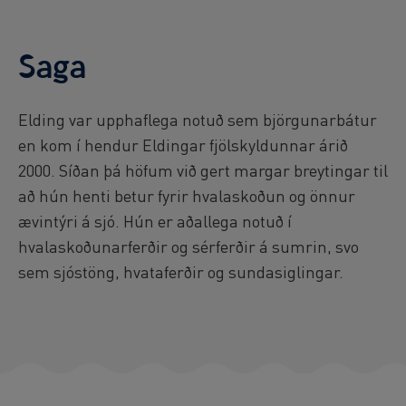
Saga
Elding var upphaflega notuð sem björgunarbátur
en kom í hendur Eldingar fjölskyldunnar árið
2000. Síðan þá höfum við gert margar breytingar til
að hún henti betur fyrir hvalaskoðun og önnur
ævintýri á sjó. Hún er aðallega notuð í
hvalaskoðunarferðir og sérferðir á sumrin, svo
sem sjóstöng, hvataferðir og sundasiglingar.