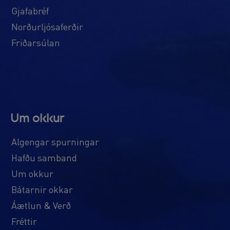
Gjafabréf
Norðurljósaferðir
Friðarsúlan
Um okkur
Algengar spurningar
Hafðu samband
Um okkur
Bátarnir okkar
Áætlun & Verð
Fréttir